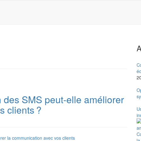
A
Co
éc
2
Op
 des SMS peut-elle améliorer
sy
 clients ?
Us
in
Co
la